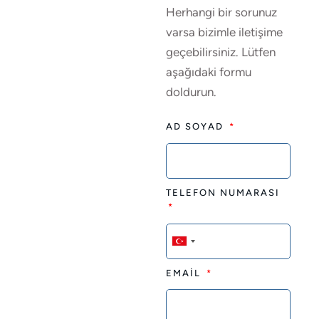
Herhangi bir sorunuz
varsa bizimle iletişime
geçebilirsiniz. Lütfen
aşağıdaki formu
doldurun.
AD SOYAD
TELEFON NUMARASI
T
u
EMAİL
r
k