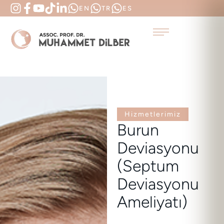
EN
TR
ES
Hizmetlerimiz
Burun
Deviasyonu
(Septum
Deviasyonu
Ameliyatı)