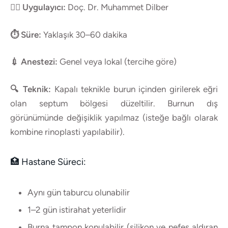
👨‍⚕️ Uygulayıcı:
Doç. Dr. Muhammet Dilber
⏱ Süre:
Yaklaşık 30–60 dakika
💉 Anestezi:
Genel veya lokal (tercihe göre)
🔍 Teknik:
Kapalı teknikle burun içinden girilerek eğri
olan septum bölgesi düzeltilir. Burnun dış
görünümünde değişiklik yapılmaz (isteğe bağlı olarak
kombine rinoplasti yapılabilir).
🏥 Hastane Süreci:
Aynı gün taburcu olunabilir
1–2 gün istirahat yeterlidir
Burna tampon konulabilir (silikon ve nefes aldıran