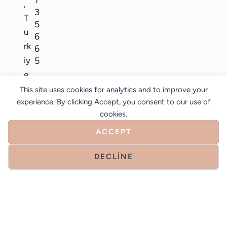
1
,
3
T
5
u
6
rk
6
iy
5
e
This site uses cookies for analytics and to improve your
dr
experience. By clicking Accept, you consent to our use of
@
cookies.
m
ACCEPT
u
h
DECLINE
a
m
m
et
di