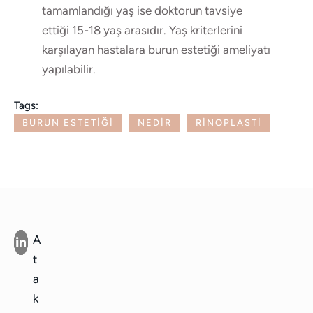
tamamlandığı yaş ise doktorun tavsiye
ettiği 15-18 yaş arasıdır. Yaş kriterlerini
karşılayan hastalara burun estetiği ameliyatı
yapılabilir.
Tags:
BURUN ESTETIĞI
NEDIR
RINOPLASTI
A
t
a
k