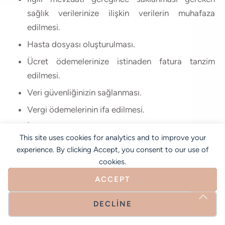
sağlık verilerinize ilişkin verilerin muhafaza
edilmesi.
Hasta dosyası oluşturulması.
Ücret ödemelerinize istinaden fatura tanzim
edilmesi.
Veri güvenliğinizin sağlanması.
Vergi ödemelerinin ifa edilmesi.
İdari Kurum ve Kuruluşlar nezdinde idari
This site uses cookies for analytics and to improve your
yükümlülüklerin ifa edilmesi.
experience. By clicking Accept, you consent to our use of
Yargı Makamları nezdinde hukuki yükümlülüklerin
cookies.
ifa edilmesi.
ACCEPT
Kişisel verileriniz KVKK madde 5/2/c uyarınca; Tıbbi
DECLINE
teşhis, tedavi ve operasyon süreçleri sonrasında