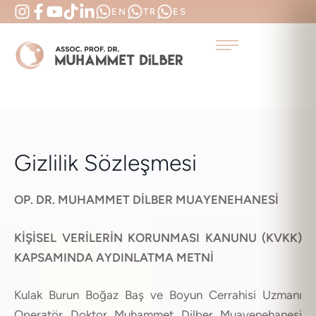
EN
TR
ES
Gizlilik Sözleşmesi
OP. DR. MUHAMMET DİLBER MUAYENEHANESİ
KİŞİSEL VERİLERİN KORUNMASI KANUNU (KVKK)
KAPSAMINDA AYDINLATMA METNİ
Kulak Burun Boğaz Baş ve Boyun Cerrahisi Uzmanı
Operatör Doktor Muhammet Dilber Muayenehanesi