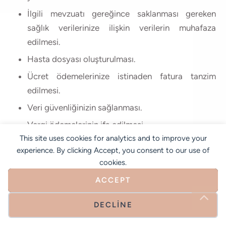
İlgili mevzuatı gereğince saklanması gereken
sağlık verilerinize ilişkin verilerin muhafaza
edilmesi.
Hasta dosyası oluşturulması.
Ücret ödemelerinize istinaden fatura tanzim
edilmesi.
Veri güvenliğinizin sağlanması.
Vergi ödemelerinin ifa edilmesi.
This site uses cookies for analytics and to improve your
İdari Kurum ve Kuruluşlar nezdinde idari
experience. By clicking Accept, you consent to our use of
yükümlülüklerin ifa edilmesi.
cookies.
Yargı Makamları nezdinde hukuki yükümlülüklerin
ACCEPT
ifa edilmesi.
DECLINE
Kişisel verileriniz KVKK madde 5/2/c uyarınca; Tıbbi