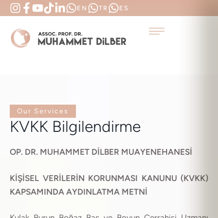
EN
TR
ES
Our Services
KVKK Bilgilendirme
OP. DR. MUHAMMET DİLBER MUAYENEHANESİ
KİŞİSEL VERİLERİN KORUNMASI KANUNU (KVKK)
KAPSAMINDA AYDINLATMA METNİ
Kulak Burun Boğaz Baş ve Boyun Cerrahisi Uzmanı