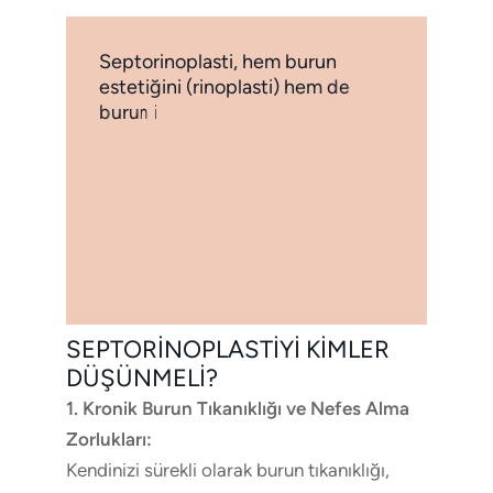
S
e
p
t
o
r
i
n
o
p
l
a
s
t
i
,
h
e
m
b
u
r
u
n
e
s
t
e
t
i
ğ
i
n
i
(
r
i
n
o
p
l
a
s
t
i
)
h
e
m
d
e
b
u
r
u
n
i
ç
i
n
d
e
k
i
e
ğ
r
i
l
i
ğ
i
(
s
e
p
t
SEPTORINOPLASTIYI KIMLER
DÜŞÜNMELI?
1. Kronik Burun Tıkanıklığı ve Nefes Alma
Zorlukları:
Kendinizi sürekli olarak burun tıkanıklığı,