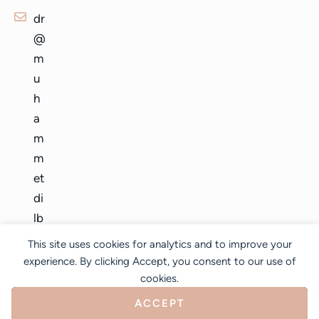
dr
@
m
u
h
a
m
m
et
di
lb
er
This site uses cookies for analytics and to improve your
.c
experience. By clicking Accept, you consent to our use of
o
cookies.
m
ACCEPT