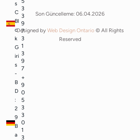
5
s
3
C
Son Güncelleme: 06.04.2026
3
Bl
9
o
Designed by
Web Design Ontario
© All Rights
7
3
k
Reserved
1
G
3
iri
9
s
7
-
+
B
9
D
0
5
:
3
2
3
9
0
B
1
a
3